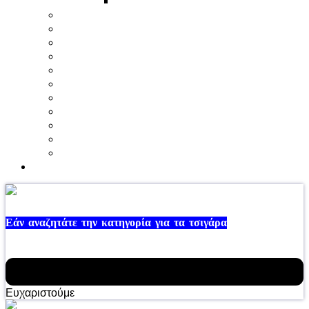
ΓΑΛΑ-ΒΟΥΤΥΡΟ
ΞΗΡΟΙ ΚΑΡΠΟΙ-ΜΠΑΡΕΣ ΔΗΜΗΤΡΙΑΚΩΝ
ΝΗΣΤΙΣΙΜΑ
ΤΣΙΧΛΕΣ-ΚΑΡΑΜΕΛΕΣ
ΠΡΟΦΥΛΑΚΤΙΚΑ
ΜΠΑΤΑΡΙΕΣ
ΣΚΥΛΟΤΡΟΦΕΣ – ΓΑΤΟΤΡΟΦΕΣ
ΠΡΟΣΦΟΡΕΣ
ΕΙΔΗ ΚΡΑΣΙΩΝ
ΠΑΓΩΤΑ
ΑΓΑΠΗΜΕΝΑ
Λίγα Λόγια για μας
Σύνδεση / Εγγραφή
Εάν αναζητάτε την κατηγορία για τα τσιγάρα
παρακαλώ εγγραφείτε ή συνδεθείτε
ΣΥΝΔΕΘΕΙΤΕ ΕΔΩ
Ευχαριστούμε