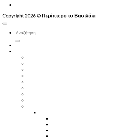
Κατάστημα
Copyright 2026 ©
Περίπτερο το Βασιλάκι
Αναζήτηση
για:
ΑΡΧΙΚΗ ΣΕΛΙΔΑ
Κατάστημα
6ΑΔΕΣ ΝΕΡΟ – ΠΑΓΑΚΙΑ
ΧΥΜΟΙ
ΑΝΑΨΥΚΤΙΚΑ
ΕΝΕΡΓΕΙΑΚΑ ΠΟΤΑ
ΜΠΥΡΕΣ – ΑΛΚΟΟΛΟΥΧΑ ΠΟΤΑ
ΚΡΥΑ ΣΑΝΤΟΥΙΤΣ
ΚΡΟΥΑΣΑΝ
ΣΟΚΟΛΑΤΕΣ-ΓΛΥΚΙΣΜΑΤΑ
ΜΠΙΣΚΟΤΑ
ΓΑΡΙΔΑΚΙΑ-ΠΑΤΑΤΑΚΙΑ
CHEETOS
CHIPITA – TSIPERS
DORITOS
EL SABOR