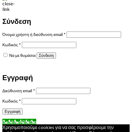
Σύνδεση
Απαιτείται
Όνομα χρήστη ή διεύθυνση email
*
Απαιτείται
Κωδικός
*
Να με θυμάσαι
Σύνδεση
Χάσατε τον κωδικό σας;
Εγγραφή
Απαιτείται
Διεύθυνση email
*
Απαιτείται
Κωδικός
*
Εγγραφή
Call Now Button
Χρησιμοποιούμε cookies για να σας προσφέρουμε την