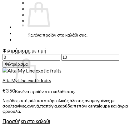
TEREA
VAPEPRO
ΕΙΔΗ ΤΣΙΓΑΡΩΝ
ΚΑΠΝΟΙ
ΤΣΙΧΛΕΣ-ΚΑΡΑΜΕΛΕΣ
ΧΑΡΤΙΚΑ
Κανένα προϊόν στο καλάθι σας.
ΧΥΜΟΙ
Επιστροφή στο κατάστημα
Φιλτράρισμα με τιμή
Καλάθι
Ελάχιστη
Μέγιστη
τιμή
τιμή
Φιλτράρισμα
Alta My Line exotic fruits
€
3.50
Κανένα προϊόν στο καλάθι σας.
Νιφάδες από ρύζι και σιτάρι ολικής άλεσης,αναμειγμένες με
Επιστροφή στο κατάστημα
σουλτανίνες,ανανά,παπάγια,καρύδα,πεπόνι cantaloupe και άγρια
φράουλα.
Προσθήκη στο καλάθι