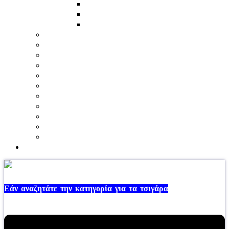
ΣΑΛΑΤΕΣ ΨΥΓΕΙΟΥ
ΑΛΛΑΝΤΙΚΑ
ΓΑΛΑ-ΒΟΥΤΥΡΟ
ΞΗΡΟΙ ΚΑΡΠΟΙ-ΜΠΑΡΕΣ ΔΗΜΗΤΡΙΑΚΩΝ
ΝΗΣΤΙΣΙΜΑ
ΤΣΙΧΛΕΣ-ΚΑΡΑΜΕΛΕΣ
ΠΡΟΦΥΛΑΚΤΙΚΑ
ΜΠΑΤΑΡΙΕΣ
ΣΚΥΛΟΤΡΟΦΕΣ – ΓΑΤΟΤΡΟΦΕΣ
ΠΡΟΣΦΟΡΕΣ
ΕΙΔΗ ΚΡΑΣΙΩΝ
ΠΑΓΩΤΑ
ΑΓΑΠΗΜΕΝΑ
Λίγα Λόγια για μας
Σύνδεση / Εγγραφή
Εάν αναζητάτε την κατηγορία για τα τσιγάρα
παρακαλώ εγγραφείτε ή συνδεθείτε
ΣΥΝΔΕΘΕΙΤΕ ΕΔΩ