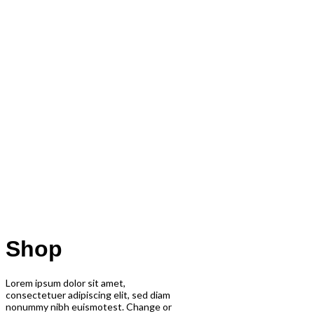
Shop
Lorem ipsum dolor sit amet,
consectetuer adipiscing elit, sed diam
nonummy nibh euismotest. Change or