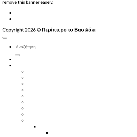
remove this banner easely.
ΑΡΧΙΚΗ ΣΕΛΙΔΑ
Κατάστημα
Copyright 2026 ©
Περίπτερο το Βασιλάκι
Αναζήτηση
για:
ΑΡΧΙΚΗ ΣΕΛΙΔΑ
Κατάστημα
6ΑΔΕΣ ΝΕΡΟ – ΠΑΓΑΚΙΑ
ΧΥΜΟΙ
ΑΝΑΨΥΚΤΙΚΑ
ΕΝΕΡΓΕΙΑΚΑ ΠΟΤΑ
ΜΠΥΡΕΣ – ΑΛΚΟΟΛΟΥΧΑ ΠΟΤΑ
ΚΡΥΑ ΣΑΝΤΟΥΙΤΣ
ΚΡΟΥΑΣΑΝ
ΣΟΚΟΛΑΤΕΣ-ΓΛΥΚΙΣΜΑΤΑ
ΜΠΙΣΚΟΤΑ
ΓΑΡΙΔΑΚΙΑ-ΠΑΤΑΤΑΚΙΑ
CHEETOS