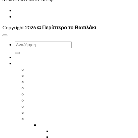
ΑΡΧΙΚΗ ΣΕΛΙΔΑ
Κατάστημα
Copyright 2026 ©
Περίπτερο το Βασιλάκι
Αναζήτηση
για:
ΑΡΧΙΚΗ ΣΕΛΙΔΑ
Κατάστημα
6ΑΔΕΣ ΝΕΡΟ – ΠΑΓΑΚΙΑ
ΧΥΜΟΙ
ΑΝΑΨΥΚΤΙΚΑ
ΕΝΕΡΓΕΙΑΚΑ ΠΟΤΑ
ΜΠΥΡΕΣ – ΑΛΚΟΟΛΟΥΧΑ ΠΟΤΑ
ΚΡΥΑ ΣΑΝΤΟΥΙΤΣ
ΚΡΟΥΑΣΑΝ
ΣΟΚΟΛΑΤΕΣ-ΓΛΥΚΙΣΜΑΤΑ
ΜΠΙΣΚΟΤΑ
ΓΑΡΙΔΑΚΙΑ-ΠΑΤΑΤΑΚΙΑ
CHEETOS
CHIPITA – TSIPERS