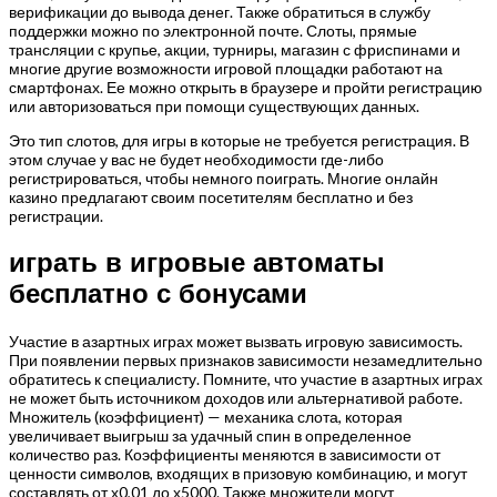
верификации до вывода денег. Также обратиться в службу
поддержки можно по электронной почте. Слоты, прямые
трансляции с крупье, акции, турниры, магазин с фриспинами и
многие другие возможности игровой площадки работают на
смартфонах. Ее можно открыть в браузере и пройти регистрацию
или авторизоваться при помощи существующих данных.
Это тип слотов, для игры в которые не требуется регистрация. В
этом случае у вас не будет необходимости где-либо
регистрироваться, чтобы немного поиграть. Многие онлайн
казино предлагают своим посетителям бесплатно и без
регистрации.
играть в игровые автоматы
бесплатно с бонусами
Участие в азартных играх может вызвать игровую зависимость.
При появлении первых признаков зависимости незамедлительно
обратитесь к специалисту. Помните, что участие в азартных играх
не может быть источником доходов или альтернативой работе.
Множитель (коэффициент) — механика слота, которая
увеличивает выигрыш за удачный спин в определенное
количество раз. Коэффициенты меняются в зависимости от
ценности символов, входящих в призовую комбинацию, и могут
составлять от х0,01 до х5000. Также множители могут