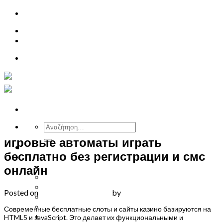
Μετάβαση
Κάντε Σύνδεση
στο
ΕΠΙΚΟΙΝΩΝΙΑ
περιεχόμενο
Κάντε Σύνδεση
Uncategorized
Αναζήτηση
για:
игровые автоматы играть
ΑΡΧΙΚΗ ΣΕΛΙΔΑ
бесплатно без регистрации и смс
Κατάστημα
6ΑΔΕΣ ΝΕΡΟ – ΠΑΓΑΚΙΑ
онлайн
ΧΥΜΟΙ
ΑΝΑΨΥΚΤΙΚΑ
Posted on
26 Οκτωβρίου, 2024
by
epaggelm204994
ΕΝΕΡΓΕΙΑΚΑ ΠΟΤΑ
ΜΠΥΡΕΣ – ΑΛΚΟΟΛΟΥΧΑ ΠΟΤΑ
Современные бесплатные слоты и сайты казино базируются на
ΚΡΥΑ ΣΑΝΤΟΥΙΤΣ
HTML5 и JavaScript. Это делает их функциональными и