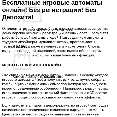
Бесплатные игровые автоматы
онлайн! Без регистрации! Без
Депозита!
От клиента потребуется выбрать игровые автоматы, запустить
Κανένα προϊόν στο καλάθι σας.
демо-версию без смс и регистрации. Каждый слот — результат
работы большой команды людей. Над созданием автомата
Επιστροφή στο κατάστημα
трудятся дизайнеры, мультипликаторы, программисты,
тестировщики, а также менеджеры и маркетологи. Слоты,
Καλάθι
выпущенные одной компанией, часто имеют общие черты
играть
слоты бесплатно
и «фишки» в виде бонусных функций.
играть в казино онлайн
Это связано с механизмом, который заложен в основу каждого
Κανένα προϊόν στο καλάθι σας.
игрового автомата. Чтобы получить выигрыш, нужно собрать
комбинацию из одинаковых символов. Каждая разновидность
Επιστροφή στο κατάστημα
имеет определенные особенности. Например, в классических
играх количество активных линий фиксировано, а в 3D слотах
игровой процесс сопровождают анимационные эффекты.
Если запустить аппарат в демо-режиме, на игровой счет будет
начислено неограниченное количество виртуальных монет.
Центральное место среди них занимает приветственный